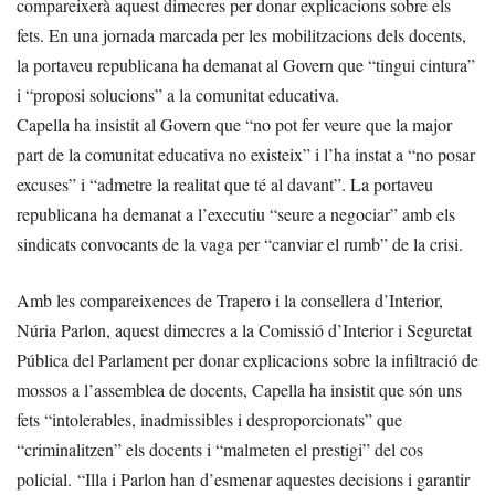
compareixerà aquest dimecres per donar explicacions sobre els
fets. En una jornada marcada per les mobilitzacions dels docents,
la portaveu republicana ha demanat al Govern que “tingui cintura”
i “proposi solucions” a la comunitat educativa.
Capella ha insistit al Govern que “no pot fer veure que la major
part de la comunitat educativa no existeix” i l’ha instat a “no posar
excuses” i “admetre la realitat que té al davant”. La portaveu
republicana ha demanat a l’executiu “seure a negociar” amb els
sindicats convocants de la vaga per “canviar el rumb” de la crisi.
Amb les compareixences de Trapero i la consellera d’Interior,
Núria Parlon, aquest dimecres a la Comissió d’Interior i Seguretat
Pública del Parlament per donar explicacions sobre la infiltració de
mossos a l’assemblea de docents, Capella ha insistit que són uns
fets “intolerables, inadmissibles i desproporcionats” que
“criminalitzen” els docents i “malmeten el prestigi” del cos
policial. “Illa i Parlon han d’esmenar aquestes decisions i garantir