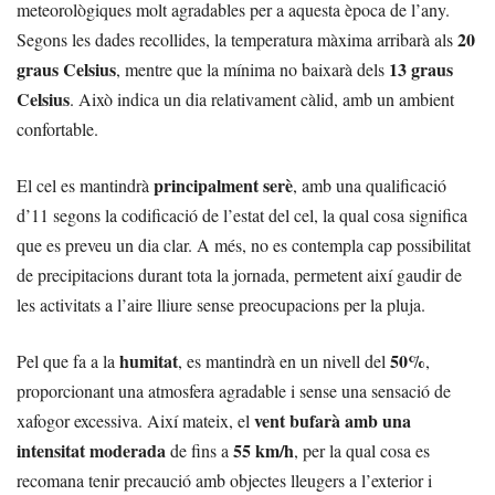
meteorològiques molt agradables per a aquesta època de l’any.
20
Segons les dades recollides, la temperatura màxima arribarà als
graus Celsius
13 graus
, mentre que la mínima no baixarà dels
Celsius
. Això indica un dia relativament càlid, amb un ambient
confortable.
principalment serè
El cel es mantindrà
, amb una qualificació
d’11 segons la codificació de l’estat del cel, la qual cosa significa
que es preveu un dia clar. A més, no es contempla cap possibilitat
de precipitacions durant tota la jornada, permetent així gaudir de
les activitats a l’aire lliure sense preocupacions per la pluja.
humitat
50%
Pel que fa a la
, es mantindrà en un nivell del
,
proporcionant una atmosfera agradable i sense una sensació de
vent bufarà amb una
xafogor excessiva. Així mateix, el
intensitat moderada
55 km/h
de fins a
, per la qual cosa es
recomana tenir precaució amb objectes lleugers a l’exterior i