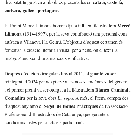
català, castellà,
diversitat lingüística amb obres presentades en
euskera, gallec i portuguès
.
Mercè
El Premi Mercè Llimona homenatja la influent il·lustradora
Llimona
(1914-1997), per la seva contribució tant personal com
artística a Vilanova i la Geltrú. L’objectiu d’aquest certamen és
fomentar la creació literària i visual per a nens, on el text i la
imatge s’uneixen d’una manera significativa.
Després d’edicions irregulars fins al 2011, el guardó va ser
reintegrat el 2024 per adaptarse a les noves tendències del gènere,
Blanca Caminal i
i el primer premi va ser otorgat a la il·lustradora
Comadira
per la seva obra
La sopa
. A més, el Premi compta des
Segell de Bones Pràctiques
d’aquest any amb el
de l’Associació
Professional d’Il·lustradors de Catalunya, que garanteix
condicions justes per a tots els participants.