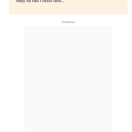
bany en rius i rieres dels...
- Publicitat -