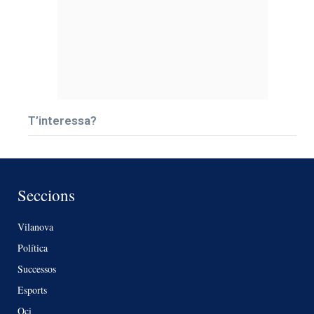
T’interessa?
Seccions
Vilanova
Política
Successos
Esports
Oci