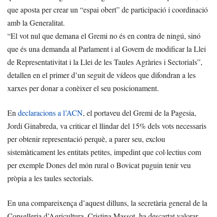
que aposta per crear un “espai obert” de participació i coordinació
amb la Generalitat.
“El vot nul que demana el Gremi no és en contra de ningú, sinó
que és una demanda al Parlament i al Govern de modificar la Llei
de Representativitat i la Llei de les Taules Agràries i Sectorials”,
detallen en el primer d’un seguit de vídeos que difondran a les
xarxes per donar a conèixer el seu posicionament.
En
declaracions a l’ACN
, el portaveu del Gremi de la Pagesia,
Jordi Ginabreda, va criticar el llindar del 15% dels vots necessaris
per obtenir representació perquè, a parer seu, exclou
sistemàticament les entitats petites, impedint que col·lectius com
per exemple Dones del món rural o Bovicat puguin tenir veu
pròpia a les taules sectorials.
En una compareixença d’aquest dilluns, la secretària general de la
Conselleria d’Agricultura, Cristina Massot, ha descartat valorar