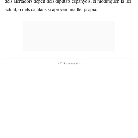
dels alertadors depèn dels diputats espanyols, si modifiquen la llei
actual, o dels catalans si aproven una llei pròpia.
- Et Recomanem -