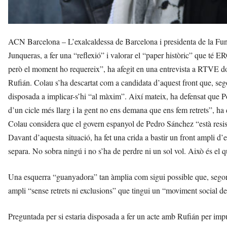
ACN Barcelona – L’exalcaldessa de Barcelona i presidenta de la Fun
Junqueras, a fer una “reflexió” i valorar el “paper històric” que té E
però el moment ho requereix”, ha afegit en una entrevista a RTVE do
Rufián. Colau s’ha descartat com a candidata d’aquest front que, sego
disposada a implicar-s’hi “al màxim”. Així mateix, ha defensat que 
d’un cicle més llarg i la gent no ens demana que ens fem retrets”, ha d
Colau considera que el govern espanyol de Pedro Sánchez “està resist
Davant d’aquesta situació, ha fet una crida a bastir un front ampli 
separa. No sobra ningú i no s’ha de perdre ni un sol vol. Això és el q
Una esquerra “guanyadora” tan àmplia com sigui possible que, sego
ampli “sense retrets ni exclusions” que tingui un “moviment social des
Preguntada per si estaria disposada a fer un acte amb Rufián per impul