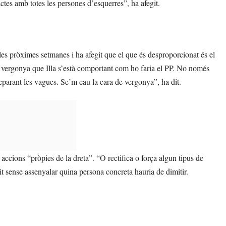
actes amb totes les persones d’esquerres”, ha afegit.
es pròximes setmanes i ha afegit que el que és desproporcionat és el
a vergonya que Illa s’està comportant com ho faria el PP. No només
reparant les vagues. Se’m cau la cara de vergonya”, ha dit.
s accions “pròpies de la dreta”. “O rectifica o força algun tipus de
git sense assenyalar quina persona concreta hauria de dimitir.