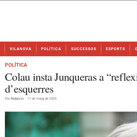
N
VILANOVA
POLÍTICA
SUCCESSOS
ESPORTS
o
t
í
POLÍTICA
c
Colau insta Junqueras a “reflex
i
e
d’esquerres
s
d
Por
Redacció
-
11 de maig de 2026
e
V
i
l
a
n