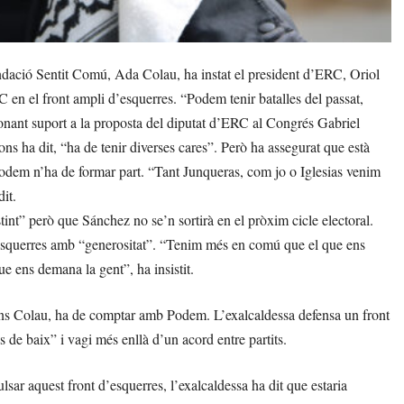
dació Sentit Comú, Ada Colau, ha instat el president d’ERC, Oriol
RC en el front ampli d’esquerres. “Podem tenir batalles del passat,
nant suport a la proposta del diputat d’ERC al Congrés Gabriel
ns ha dit, “ha de tenir diverses cares”. Però ha assegurat que està
Podem n’ha de formar part. “Tant Junqueras, com jo o Iglesias venim
it.
int” però que Sánchez no se’n sortirà en el pròxim cicle electoral.
d’esquerres amb “generositat”. “Tenim més en comú que el que ens
ue ens demana la gent”, ha insistit.
ns Colau, ha de comptar amb Podem. L’exalcaldessa defensa un front
 de baix” i vagi més enllà d’un acord entre partits.
sar aquest front d’esquerres, l’exalcaldessa ha dit que estaria