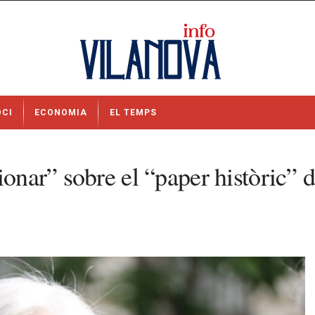
OCI
ECONOMIA
EL TEMPS
ionar” sobre el “paper històric” 