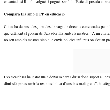
encantada si Rufián volgués i pogués ser útil. “Estic disposada a fer 
Compara Illa amb el PP en educació
Colau ha defensat les jornades de vaga de docents convocades per a l
que està fent el govern de Salvador Illa amb els mestres. “A mi em f
no seu amb els mestres sinó que envia policies infiltrats on s’estan p
L’exalcaldessa ha instat Illa a donar la cara i dir si dona suport a une
dimissió per assumir la responsabilitat d’uns fets molt greus”, ha afe