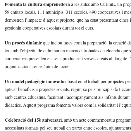
Fomenta la cultura emprenedora
a les aules amb CuEmE, un progra
59 entitats locals, 111 municipis, 311 escoles, 490 cooperatives i m
demostren l’impacte d’aquest projecte, que ha estat presentant eines i 
gestionin cooperatives escolars durant tot el curs.
Un procés dinàmic
que inclou fases com la preparació, la creació de
tot amb l’objectiu de culminar en mercats i trobades de cloenda que s
cooperatives presenten els seus productes i serveis creats al llarg de l’
organitzacions sense ànim de lucre.
Un model pedagògic innovador
basat en el treball per projectes p
aplicar beneficis a projectes socials, regint-se pels principis de l’eco
amb centres educatius, facilitant l’acompanyament als infants durant
didàctics. Aquest programa fomenta valors com la solidaritat i l’equit
Celebració del 15è aniversari
, amb un acte commemoratiu programa
necessitats formats pel seu treball en xarxa entre escoles, ajuntaments