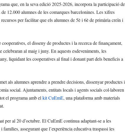
ma que, en la seva edició 2025-2026, incorpora la participació de
és de 12.000 alumnes de les comarques barcelonines. Les xifres
recursos per facilitar que els alumnes de 5è i 6è de primària creïn i
 cooperatives, el disseny de productes i la recerca de finançament,
e celebraran al maig i juny. En aquests esdeveniments, les
any, liquidant les cooperatives al final i donant part dels beneficis a
ermet als alumnes aprendre a prendre decisions, dissenyar productes i
nomia social. Ajuntaments, entitats locals i agents socials col·laboren
 tot el programa amb el
kit CuEmE
, una plataforma amb materials
at.
t per al 20 d’octubre. El CuEmE continua adaptant-se a les
 i famílies, assegurant que l’experiència educativa traspassi les