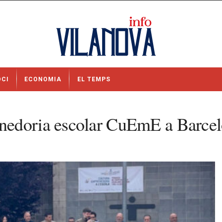
OCI
ECONOMIA
EL TEMPS
nedoria escolar CuEmE a Barce