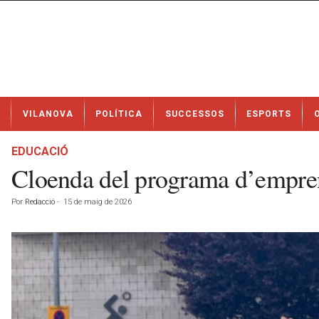
N
VILANOVA
POLÍTICA
SUCCESSOS
ESPORTS
o
t
í
EDUCACIÓ
c
Cloenda del programa d’empre
i
e
Por
Redacció
-
15 de maig de 2026
s
d
e
V
i
l
a
n