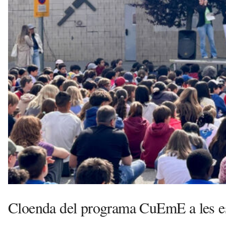
o
v
a
i
l
a
G
e
l
t
r
ú
a
v
u
i
Cloenda del programa CuEmE a les e