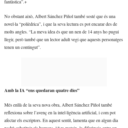
fantàstica”.+
No obstant això, Albert Sánchez Piñol també sosté que és una
novel·la “polièdrica”, i que la seva lectura es pot encarar des de
molts angles. “La meva idea és que un nen de 14 anys ho pugui
llegir, però també que un lector adult vegi que aquests personatges
tenen un contingut”.
Amb la IA “ens quedaran quatre dies”
Més enllà de la seva nova obra, Albert Sánchez Piñol també
reflexiona sobre l’avenç en la intel·ligència artificial, i com pot
afectar els escriptors. En aquest sentit, lamenta que en algun dia
podrà substituir els humans. “Ara mateix, la diferència entre un