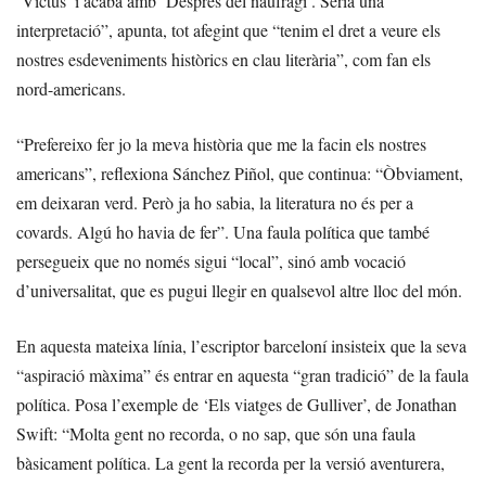
‘Victus’ i acaba amb ‘Després del naufragi’. Seria una
interpretació”, apunta, tot afegint que “tenim el dret a veure els
nostres esdeveniments històrics en clau literària”, com fan els
nord-americans.
“Prefereixo fer jo la meva història que me la facin els nostres
americans”, reflexiona Sánchez Piñol, que continua: “Òbviament,
em deixaran verd. Però ja ho sabia, la literatura no és per a
covards. Algú ho havia de fer”. Una faula política que també
persegueix que no només sigui “local”, sinó amb vocació
d’universalitat, que es pugui llegir en qualsevol altre lloc del món.
En aquesta mateixa línia, l’escriptor barceloní insisteix que la seva
“aspiració màxima” és entrar en aquesta “gran tradició” de la faula
política. Posa l’exemple de ‘Els viatges de Gulliver’, de Jonathan
Swift: “Molta gent no recorda, o no sap, que són una faula
bàsicament política. La gent la recorda per la versió aventurera,