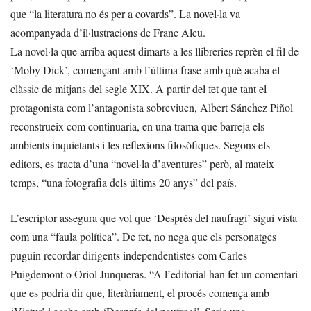
que “la literatura no és per a covards”. La novel·la va
acompanyada d’il·lustracions de Franc Aleu.
La novel·la que arriba aquest dimarts a les llibreries reprèn el fil de
‘Moby Dick’, començant amb l’última frase amb què acaba el
clàssic de mitjans del segle XIX. A partir del fet que tant el
protagonista com l’antagonista sobreviuen, Albert Sánchez Piñol
reconstrueix com continuaria, en una trama que barreja els
ambients inquietants i les reflexions filosòfiques. Segons els
editors, es tracta d’una “novel·la d’aventures” però, al mateix
temps, “una fotografia dels últims 20 anys” del país.
L’escriptor assegura que vol que ‘Després del naufragi’ sigui vista
com una “faula política”. De fet, no nega que els personatges
puguin recordar dirigents independentistes com Carles
Puigdemont o Oriol Junqueras. “A l’editorial han fet un comentari
que es podria dir que, literàriament, el procés comença amb