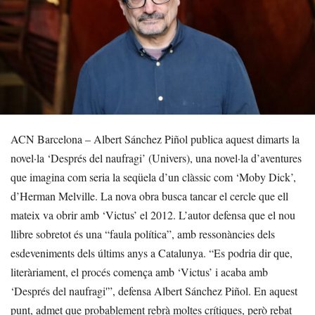
ACN Barcelona – Albert Sánchez Piñol publica aquest dimarts la
novel·la ‘Després del naufragi’ (Univers), una novel·la d’aventures
que imagina com seria la seqüela d’un clàssic com ‘Moby Dick’,
d’Herman Melville. La nova obra busca tancar el cercle que ell
mateix va obrir amb ‘Victus’ el 2012. L’autor defensa que el nou
llibre sobretot és una “faula política”, amb ressonàncies dels
esdeveniments dels últims anys a Catalunya. “Es podria dir que,
literàriament, el procés comença amb ‘Victus’ i acaba amb
‘Després del naufragi'”, defensa Albert Sánchez Piñol. En aquest
punt, admet que probablement rebrà moltes crítiques, però rebat