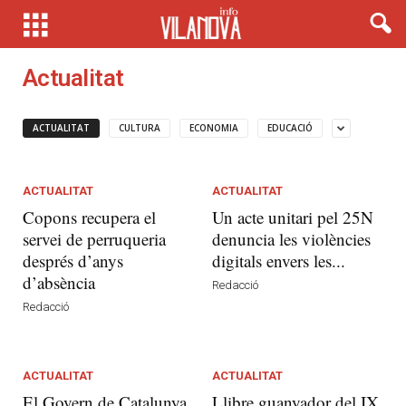
Actualitat
ACTUALITAT
CULTURA
ECONOMIA
EDUCACIÓ
ACTUALITAT
ACTUALITAT
Copons recupera el
Un acte unitari pel 25N
servei de perruqueria
denuncia les violències
després d’anys
digitals envers les...
d’absència
Redacció
Redacció
ACTUALITAT
ACTUALITAT
El Govern de Catalunya
Llibre guanyador del IX